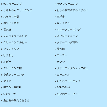
99クリーニング
MAXクリーニング
うさちゃんクリーニング
おしゃれ洗濯じゃぶじゃぶ
おそうじ本舗
白洋舎
ホワイト急便
きょくとう
喜久屋
ポニークリーニング
ノムラクリーニング
スワローチェーン
クリーニングルビー
クリーニング専科
ママショップ
美洗館
ひまわり
コーヨー
ルビー
せいや
クリーニング館
クリーニングショップ富士
小柴クリーニング
カーニバル
アクア
たたらクリーニング
PECO・SHOP
SEIYOSHA
Uクリーナー
あいのキューピット
あひるの洗たく屋さん