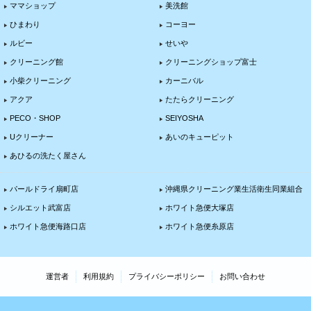
ママショップ
美洗館
ひまわり
コーヨー
ルビー
せいや
クリーニング館
クリーニングショップ富士
小柴クリーニング
カーニバル
アクア
たたらクリーニング
PECO・SHOP
SEIYOSHA
Uクリーナー
あいのキューピット
あひるの洗たく屋さん
パールドライ扇町店
沖縄県クリーニング業生活衛生同業組合
シルエット武富店
ホワイト急便大塚店
ホワイト急便海路口店
ホワイト急便糸原店
運営者
利用規約
プライバシーポリシー
お問い合わせ