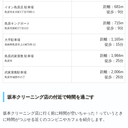
距離：681m
イオン島原店 駐車場
徒歩：9分
島原市弁天町1丁目7080-1
距離：715m
島原キングポート
徒歩：9分
島原市新町2丁目113
距離：1,165m
大手駐車場
徒歩：15分
長崎県島原市上の町538-11
距離：1,984m
島原武家屋敷 駐車場
徒歩：25分
島原市
距離：2,006m
武家屋敷駐車場
徒歩：26分
島原市城西中の丁
坂本クリーニング店の付近で時間を過ごす
ファミリーマート島原城下町店
坂本クリーニング店に行く前に時間が空いちゃった！っていうとき
に時間がつぶせる近くのコンビニやカフェを紹介します。
セブン-イレブン島原高島2丁目店