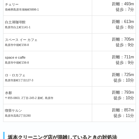
距離：493m
チェリー
徒歩：7分
長崎県島原市湖南町6896-1
距離：613m
白土湖珈琲館
徒歩：8分
島原市白土町1141-1
距離：705m
スペース イー カフェ
徒歩：9分
島原市中堀町156-8
距離：711m
space e caffe
徒歩：9分
島原市中堀町156-8
距離：725m
ロ・ロカフェ
徒歩：10分
島原市新町1丁目127-3
距離：793m
水都
徒歩：10分
〒855-0803, 2丁目-245-2 新町, 島原市
距離：857m
喫茶ケルン
徒歩：11分
島原市高島2丁目280
坂本クリーニング店が混雑しているときの対処法