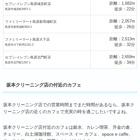
距離：1,682m
セブン-イレブン島原城見町店
徒歩：22分
島原市城見町4957-1
距離：2,057m
ファミリーマート島原新馬場町店
徒歩：26分
島原市新馬場町804-2
セブン-イレブン島原下川尻町店
距離：2,513m
ファミリーマート島原大下店
徒歩：32分
島原市大下町丙1191-3
喫茶ケルン
距離：2,659m
セブン-イレブン島原北門町店
ファミリーマート島原港店
徒歩：34分
島原市北門町1297-1
水都
ロ・ロカフェ
坂本クリーニング店の付近のカフェ
スペース イー カフェ
space e caffe
坂本クリーニング店での営業時間までまだ時間があるなら、坂本ク
リーニング店の近くのカフェで充実の時を過ごしたいですよね。
坂本クリーニング店付近のカフェは銀水、カレン喫茶、升金の倉、
チェリー、白土湖珈琲館、スペース イー カフェ、space e caffe、