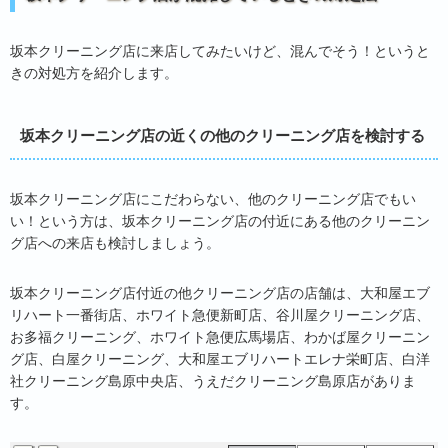
坂本クリーニング店に来店してみたいけど、混んでそう！というと
きの対処方を紹介します。
坂本クリーニング店の近くの他のクリーニング店を検討する
坂本クリーニング店にこだわらない、他のクリーニング店でもい
い！という方は、坂本クリーニング店の付近にある他のクリーニン
グ店への来店も検討しましょう。
坂本クリーニング店付近の他クリーニング店の店舗は、大和屋エブ
谷川屋クリーニング店
リハート一番街店、ホワイト急便新町店、谷川屋クリーニング店、
ホワイト急便
お多福クリーニング、ホワイト急便広馬場店、わかば屋クリーニン
クリーニング店
グ店、白屋クリーニング、大和屋エブリハートエレナ栄町店、白洋
大和屋エブリハート一番街店
社クリーニング島原中央店、うえだクリーニング島原店がありま
す。