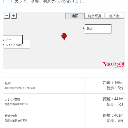
ロ・ロカフェ、水都、喫茶ケルンがあります。
湖珈琲館
地図
航空写真
地下街
銀水
チェリー
カレン喫茶
距離：165m
銀水
徒歩：3分
島原市白土桃山2丁目1093
距離：441m
カレン喫茶
升金の倉
徒歩：6分
島原市湖南町6957-6
距離：461m
升金の倉
徒歩：6分
島原市湊新地町450