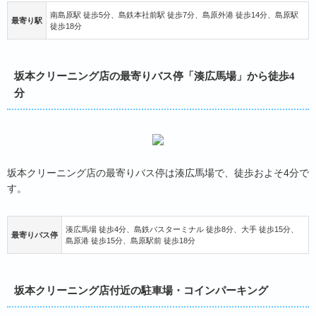
南島原駅 徒歩5分、島鉄本社前駅 徒歩7分、島原外港 徒歩14分、島原駅
最寄り駅
徒歩18分
湊広馬場
坂本クリーニング店の最寄りバス停「湊広馬場」から徒歩4
大手駐車場
分
坂本クリーニング店の最寄りバス停は湊広馬場で、徒歩およそ4分で
す。
湊広馬場 徒歩4分、島鉄バスターミナル 徒歩8分、大手 徒歩15分、
イオン島原店 駐車場
島原キングポート
駐車場
最寄りバス停
島原港 徒歩15分、島原駅前 徒歩18分
坂本クリーニング店付近の駐車場・コインパーキング