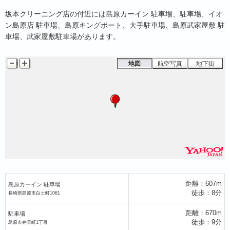
坂本クリーニング店の付近には島原カーイン 駐車場、駐車場、イオ
島原カーイン 駐車場
ン島原店 駐車場、島原キングポート、大手駐車場、島原武家屋敷 駐
車場、武家屋敷駐車場があります。
地図
航空写真
地下街
ァミリーマート島原新馬場町店
距離：607m
島原カーイン 駐車場
徒歩：8分
長崎県島原市白土町1061
距離：670m
駐車場
徒歩：9分
島原市弁天町1丁目