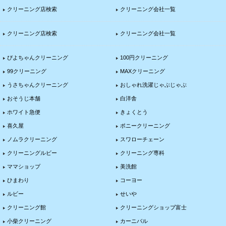
クリーニング店検索
クリーニング会社一覧
クリーニング店検索
クリーニング会社一覧
ぴよちゃんクリーニング
100円クリーニング
99クリーニング
MAXクリーニング
うさちゃんクリーニング
おしゃれ洗濯じゃぶじゃぶ
おそうじ本舗
白洋舎
ホワイト急便
きょくとう
喜久屋
ポニークリーニング
ノムラクリーニング
スワローチェーン
ニューワタナベ原信栃尾店
クリーニングルビー
クリーニング専科
ママショップ
美洗館
ひまわり
コーヨー
ルビー
せいや
メグロ・ランド
クリーニング館
クリーニングショップ富士
小柴クリーニング
カーニバル