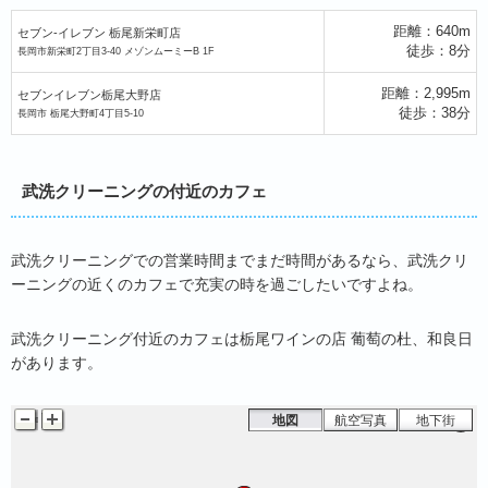
距離：640m
セブン‐イレブン 栃尾新栄町店
徒歩：8分
長岡市新栄町2丁目3-40 メゾンムーミーB 1F
‐イレブン 栃尾新栄町店
距離：2,995m
セブンイレブン栃尾大野店
徒歩：38分
長岡市 栃尾大野町4丁目5-10
武洗クリーニングの付近のカフェ
武洗クリーニングでの営業時間までまだ時間があるなら、武洗クリ
ーニングの近くのカフェで充実の時を過ごしたいですよね。
武洗クリーニング付近のカフェは栃尾ワインの店 葡萄の杜、和良日
があります。
地図
航空写真
地下街